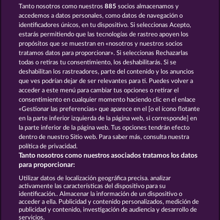
Tanto nosotros como nuestros
885
socios almacenamos y
BACK TO THE FRUITS
MIGHTY 40
accedemos a datos personales, como datos de navegación o
identificadores únicos, en tu dispositivo. Si seleccionas Acepto,
estarás permitiendo que las tecnologías de rastreo apoyen los
propósitos que se muestran en «nosotros y nuestros socios
tratamos datos para proporcionar». Si seleccionas Rechazarlas
todas o retiras tu consentimiento, los deshabilitarás. Si se
deshabilitan los rastreadores, parte del contenido y los anuncios
que ves podrían dejar de ser relevantes para ti. Puedes volver a
FROOTY TROUPE SUN SPLASH
FRUIT MANIA RHFP
acceder a este menú para cambiar tus opciones o retirar el
consentimiento en cualquier momento haciendo clic en el enlace
«Gestionar las preferencias» que aparece en el [o el ícono flotante
en la parte inferior izquierda de la página web, si corresponde] en
Términos y condiciones
la parte inferior de la página web. Tus opciones tendrán efecto
dentro de nuestro Sitio web. Para saber más, consulta nuestra
Declaración de privacidad
Aviso Legal
política de privacidad.
Tanto nosotros como nuestros asociados tratamos los datos
Empresa
FAQ
Facebook
para proporcionar:
Utilizar datos de localización geográfica precisa. analizar
Enviar solicitud de desistimiento
activamente las características del dispositivo para su
identificación.. Almacenar la información de un dispositivo o
acceder a ella. Publicidad y contenido personalizados, medición de
publicidad y contenido, investigación de audiencia y desarrollo de
servicios.