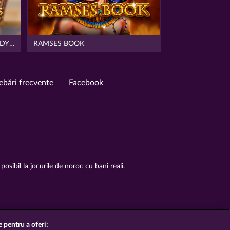
JACK POTTER & THE BOOK OF DYNASTIES 6
RAMSES BOOK
rebări frecvente
Facebook
posibil la jocurile de noroc cu bani reali.
e pentru a oferi: