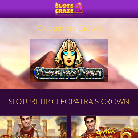
Cleopatra's Crown
SLOTURI TIP CLEOPATRA'S CROWN