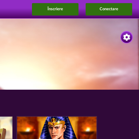
Înscriere
Conectare