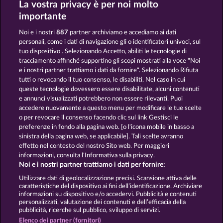
La vostra privacy è per noi molto
PHARAOS RICHES
JACK POTTER & THE BOOK OF DYNASTIES 6
importante
Noi e i nostri
887
partner archiviamo e accediamo ai dati
personali, come i dati di navigazione gli o identificatori univoci, sul
tuo dispositivo . Selezionando Accetto, abiliti le tecnologie di
tracciamento affinché supportino gli scopi mostrati alla voce "Noi
e i nostri partner trattiamo i dati da fornire". Selezionando Rifiuta
JACK POTTER AND THE BOOK OF TEOS
LUCKY PHARAOH WILD
tutti o revocando il tuo consenso, le disabiliti. Nel caso in cui
queste tecnologie dovessero essere disabilitate, alcuni contenuti
e annunci visualizzati potrebbero non essere rilevanti. Puoi
accedere nuovamente a questo menu per modificare le tue scelte
Termini e condizioni
o per revocare il consenso facendo clic sul link Gestisci le
preferenze in fondo alla pagina web. [o l'icona mobile in basso a
Informativa sulla privacy
Note legali
sinistra della pagina web, se applicabile]. Tali scelte avranno
effetto nel contesto del nostro Sito web. Per maggiori
Società
FAQ
Facebook
informazioni, consulta l'Informativa sulla privacy.
Noi e i nostri partner trattiamo i dati per fornire:
Invia richiesta di recesso
Utilizzare dati di geolocalizzazione precisi. Scansione attiva delle
caratteristiche del dispositivo ai fini dell’identificazione. Archiviare
informazioni su dispositivo e/o accedervi. Pubblicità e contenuti
personalizzati, valutazione dei contenuti e dell’efficacia della
pubblicità, ricerche sul pubblico, sviluppo di servizi.
Elenco dei partner (fornitori)