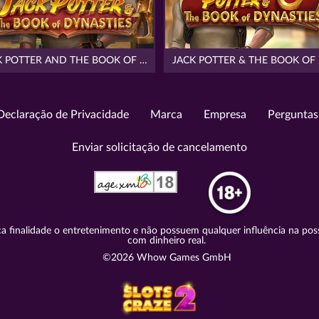
JACK POTTER AND THE BOOK OF DYNASTIES
Declaração de Privacidade
Marca
Empresa
Perguntas
Enviar solicitação de cancelamento
a finalidade o entretenimento e não possuem qualquer influência na poss
com dinheiro real.
©2026 Whow Games GmbH