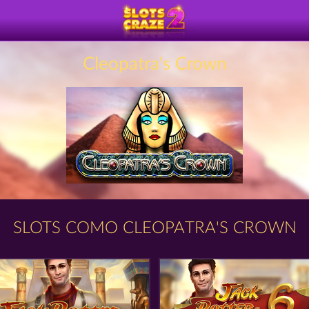
Cleopatra's Crown
SLOTS COMO CLEOPATRA'S CROWN