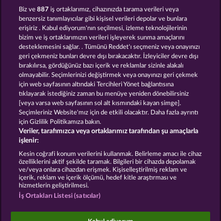
DEMI GODS IV - THE GOLDEN ERA
AURA OF JUPITER
Biz ve
887
iş ortaklarımız, cihazınızda tarama verileri veya
benzersiz tanımlayıcılar gibi kişisel verileri depolar ve bunlara
erişiriz . Kabul ediyorum'nın seçilmesi, izleme teknolojilerinin
bizim ve iş ortaklarımızın verileri işleyerek sunma amaçlarını
desteklemesini sağlar. . Tümünü Reddet'ı seçmeniz veya onayınızı
geri çekmeniz bunları devre dışı bırakacaktır. İzleyiciler devre dışı
bırakılırsa, gördüğünüz bazı içerik ve reklamlar sizinle alakalı
olmayabilir. Seçimlerinizi değiştirmek veya onayınızı geri çekmek
POSEIDON'S RISING
THE GUARDIAN GOD: HEIMDALL'S HORN
için web sayfasının altındaki Tercihleri Yönet bağlantısına
tıklayarak istediğiniz zaman bu menüye yeniden dönebilirsiniz
[veya varsa web sayfasının sol alt kısmındaki kayan simge].
Hüküm ve Koşullar
Gizlilik Beyanı
Künye
Seçimleriniz Website'mız için de etkili olacaktır. Daha fazla ayrıntı
için Gizlilik Politikamıza bakın.
Veriler, tarafımızca veya ortaklarımız tarafından şu amaçlarla
Şirket
SSS
Facebook
işlenir:
İptal talebini gönder
Kesin coğrafi konum verilerini kullanmak. Belirleme amacı ile cihaz
özelliklerini aktif şekilde taramak. Bilgileri bir cihazda depolamak
ve/veya onlara cihazdan erişmek. Kişiselleştirilmiş reklam ve
içerik, reklam ve içerik ölçümü, hedef kitle araştırması ve
hizmetlerin geliştirilmesi.
İş Ortakları Listesi (satıcılar)
Sosyal casino oyunları sadece eğlence amaçlıdır ve
gerçek parayla oynanan kumar oyunlarında