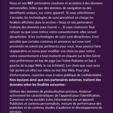
Nous et nos
887
partenaires stockons et accédons à des données
THE GUARDIAN GOD: HEIMDALL'S HORN
POSEIDON'S RISING
personnelles, telles que des données de navigation ou des
identifiants uniques, sur votre appareil . Si vous sélectionnez
J'accepte, les technologies de suivi prendront en charge les
finalités affichées dans la section « Nous et nos partenaires
traitons des données pour fournir ». . Si vous choisissez Tout
refuser ou que vous retirez votre consentement, elles seront
désactivées. Si les technologies de suivi sont désactivées, il est
possible que certains contenus et annonces qui vous sont
MEDUSA'S LAIR
AURA OF JUPITER
présentés ne soient pas pertinents pour vous. Vous pouvez faire
réapparaître ce menu pour modifier vos choix ou pour retirer
votre consentement à tout moment en cliquant sur le lien Gérer
mes préférences en bas de page [ou l'icône flottante en bas à
CGU
Charte de confidentialité
gauche de la page Web, le cas échéant]. Les choix que vous avez
fait aurons un effet sur notre ou nos Site Web. Pour plus
Mentions légales
Société
FAQ
d’informations, reportez-vous à notre politique de confidentialité.
Nos équipes ainsi que nos partenaires externes, traitent des
Facebook
données selon les finalités suivantes :
Utiliser des données de géolocalisation précises. Analyser
Envoyer la demande de rétractation
activement les caractéristiques de l’appareil pour l’identification.
Conserver et/ou accéder à des informations sur un appareil.
Publicités et contenu personnalisés, mesure de performance des
publicités et du contenu, études d’audience et développement de
services.