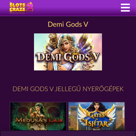
Demi Gods V
DEMI GODS V JELLEGŰ NYERŐGÉPEK