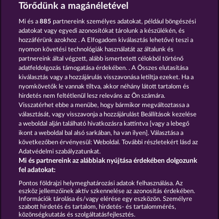
MEDUSA'S LAIR
GATES OF ISHTAR
Törődünk a magánéletével
Mi és a
885
partnereink személyes adatokat, például böngészési
adatokat vagy egyedi azonosítókat tárolunk a készülékén, és
hozzáférünk azokhoz . A Elfogadom kiválasztás lehetővé teszi a
nyomon követési technológiák használatát az általunk és
partnereink által végzett, alább ismertetett célokból történő
adatfeldolgozás támogatása érdekében. . A Összes elutasítása
AURA OF JUPITER
THE GUARDIAN GOD: HEIMDALL'S HORN
kiválasztás vagy a hozzájárulás visszavonása letiltja ezeket. Ha a
nyomkövetők le vannak tiltva, akkor néhány látott tartalom és
hirdetés nem feltétlenül lesz releváns az Ön számára.
Visszatérhet ebbe a menübe, hogy bármikor megváltoztassa a
Részvételi feltételek
választását, vagy visszavonja a hozzájárulást Beállítások kezelése
a weboldal alján található hivatkozásra kattintva [vagy a lebegő
Adatkezelési tájékoztató
Impresszum
ikont a weboldal bal alsó sarkában, ha van ilyen]. Választása a
következőben érvényesül: Weboldal. További részletekért lásd az
Adatvédelmi szabályzatunkat.
A cég
GYIK
Facebook
Mi és partnereink az alábbiak nyújtása érdekében dolgozunk
fel adatokat:
Visszavonási kérelem benyújtása
Pontos földrajzi helymeghatározási adatok felhasználása. Az
eszköz jellemzőinek aktív szkennelése az azonosítás érdekében.
Információk tárolása és/vagy elérése egy eszközön. Személyre
szabott hirdetés és tartalom, hirdetés- és tartalommérés,
közönségkutatás és szolgáltatásfejlesztés.