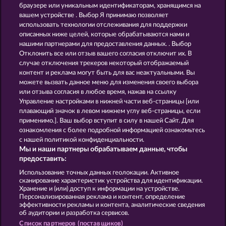
AURA OF JUPITER
THE GUARDIAN GOD: HEIMDALL'S HORN
браузере или уникальным идентификаторам, хранящимся на
вашем устройстве . Выбор Я принимаю позволяет
использовать технологии отслеживания для поддержки
описанных ниже целей, которые обрабатываются нами и
нашими партнерами для предоставления данных. . Выбор
Отклонить все или отзыв вашего согласия отключит их. В
случае отключения трекеров некоторый отображаемый
контент и реклама могут быть для вас неактуальными. Вы
DEMI GODS IV - THE GOLDEN ERA
GATES OF ISHTAR
можете вызвать данное меню для изменения своего выбора
или отзыва согласия в любое время, нажав на ссылку
Управление настройками в нижней части веб-страницы [или
плавающий значок в левом нижнем углу веб-страницы, если
Правила
КОНФИДЕНЦИАЛЬНОСТЬ
применимо.]. Ваш выбор вступит в силу в нашей Сайт. Для
ознакомления с более подробной информацией ознакомьтесь
О компании
Компания
ЧаВо
с нашей политикой конфиденциальности.
Мы и наши партнеры обрабатываем данные, чтобы
Facebook
предоставить:
Использование точных данных геолокации. Активное
Отправить Запрос об Отказе
сканирование характеристик устройства для идентификации.
Хранение и (или) доступ к информации на устройстве.
Персонализированная реклама и контент, определение
эффективности рекламы и контента, аналитические сведения
об аудитории и разработка сервисов.
Список партнеров (поставщиков)