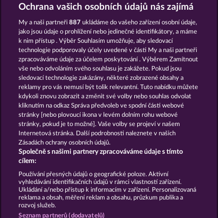
AURA OF JUPITER
THE GUARDIAN GOD: HEIMDALL'S HORN
Ochrana vašich osobních údajů nás zajímá
My a naši partneři
887
ukládáme do vašeho zařízení osobní údaje,
jako jsou údaje o prohlížení nebo jedinečné identifikátory, a máme
k nim přístup . Výběr Souhlasím umožňuje, aby sledovací
technologie podporovaly účely uvedené v části My a naši partneři
zpracováváme údaje za účelem poskytování . Výběrem Zamítnout
vše nebo odvoláním svého souhlasu je zakážete. Pokud jsou
GATES OF ISHTAR
MEDUSA'S LAIR
sledovací technologie zakázány, některé zobrazené obsahy a
reklamy pro vás nemusí být tolik relevantní. Tuto nabídku můžete
kdykoli znovu zobrazit a změnit své volby nebo souhlas odvolat
kliknutím na odkaz Správa předvoleb ve spodní části webové
Podmínky
Prohlášení o ochraně údajů
stránky [nebo plovoucí ikona v levém dolním rohu webové
stránky, pokud je to možné]. Vaše volby se projeví v našem
Kontakt
Společnost
Časté dotazy
Internetová stránka. Další podrobnosti naleznete v našich
Zásadách ochrany osobních údajů.
Společně s našimi partnery zpracováváme údaje s tímto
Facebook
cílem:
Podat Žádost o Odstoupení
Používání přesných údajů o geografické poloze. Aktivní
vyhledávání identifikačních údajů v rámci vlastností zařízení.
Ukládání a/nebo přístup k informacím v zařízení. Personalizovaná
reklama a obsah, měření reklam a obsahu, průzkum publika a
rozvoj služeb.
Seznam partnerů (dodavatelů)