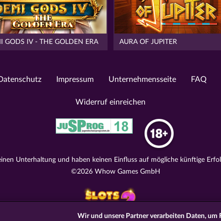
I GODS IV - THE GOLDEN ERA
AURA OF JUPITER
Datenschutz
Impressum
Unternehmensseite
FAQ
Widerruf einreichen
einen Unterhaltung und haben keinen Einfluss auf mögliche künftige Erfol
©2026 Whow Games GmbH
Wir und unsere Partner verarbeiten Daten, um F