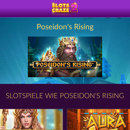
Poseidon's Rising
SLOTSPIELE WIE POSEIDON'S RISING