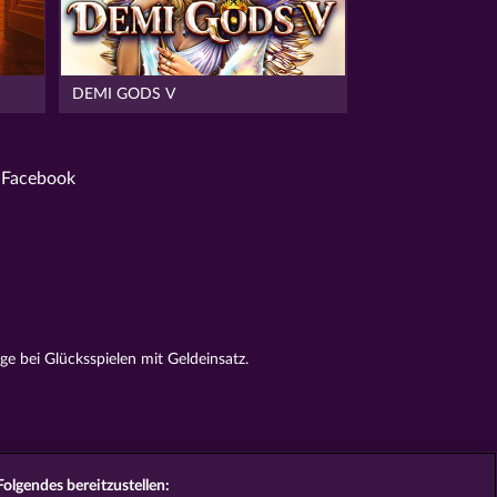
DEMI GODS V
Facebook
ge bei Glücksspielen mit Geldeinsatz.
olgendes bereitzustellen: