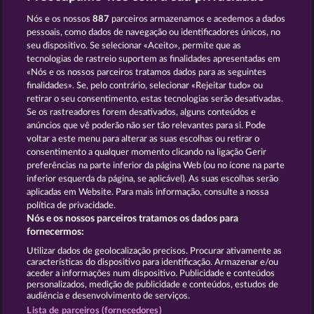
THE GUARDIAN GOD: HEIMDALL'S HORN
DEMI GODS IV - THE GOLDEN ERA
Nós e os nossos
887
parceiros armazenamos e acedemos a dados
pessoais, como dados de navegação ou identificadores únicos, no
seu dispositivo. Se selecionar «Aceito», permite que as
tecnologias de rastreio suportem as finalidades apresentadas em
«Nós e os nossos parceiros tratamos dados para as seguintes
finalidades». Se, pelo contrário, selecionar «Rejeitar tudo» ou
retirar o seu consentimento, estas tecnologias serão desativadas.
MEDUSA'S LAIR
POSEIDON'S RISING
Se os rastreadores forem desativados, alguns conteúdos e
anúncios que vê poderão não ser tão relevantes para si. Pode
voltar a este menu para alterar as suas escolhas ou retirar o
consentimento a qualquer momento clicando na ligação Gerir
Termos e Condições
preferências na parte inferior da página Web (ou no ícone na parte
inferior esquerda da página, se aplicável). As suas escolhas serão
Declaração de Privacidade
Marca
aplicadas em Website. Para mais informação, consulte a nossa
política de privacidade.
Nós e os nossos parceiros tratamos os dados para
Empresa
Perguntas frequentes
Facebook
fornecermos:
Enviar pedido de rescisão
Utilizar dados de geolocalização precisos. Procurar ativamente as
características do dispositivo para identificação. Armazenar e/ou
aceder a informações num dispositivo. Publicidade e conteúdos
personalizados, medição de publicidade e conteúdos, estudos de
audiência e desenvolvimento de serviços.
Lista de parceiros (fornecedores)