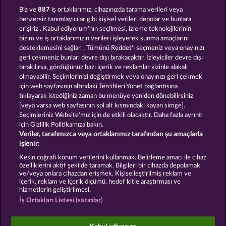
WILD RUBIES
BLAZING STAR
Biz ve
887
iş ortaklarımız, cihazınızda tarama verileri veya
benzersiz tanımlayıcılar gibi kişisel verileri depolar ve bunlara
erişiriz . Kabul ediyorum'nın seçilmesi, izleme teknolojilerinin
bizim ve iş ortaklarımızın verileri işleyerek sunma amaçlarını
desteklemesini sağlar. . Tümünü Reddet'ı seçmeniz veya onayınızı
geri çekmeniz bunları devre dışı bırakacaktır. İzleyiciler devre dışı
bırakılırsa, gördüğünüz bazı içerik ve reklamlar sizinle alakalı
olmayabilir. Seçimlerinizi değiştirmek veya onayınızı geri çekmek
STICKY DIAMONDS
BACK TO THE FRUITS ROAR
için web sayfasının altındaki Tercihleri Yönet bağlantısına
tıklayarak istediğiniz zaman bu menüye yeniden dönebilirsiniz
[veya varsa web sayfasının sol alt kısmındaki kayan simge].
Hüküm ve Koşullar
Gizlilik Beyanı
Künye
Seçimleriniz Website'mız için de etkili olacaktır. Daha fazla ayrıntı
için Gizlilik Politikamıza bakın.
Veriler, tarafımızca veya ortaklarımız tarafından şu amaçlarla
Şirket
SSS
Facebook
işlenir:
İptal talebini gönder
Kesin coğrafi konum verilerini kullanmak. Belirleme amacı ile cihaz
özelliklerini aktif şekilde taramak. Bilgileri bir cihazda depolamak
ve/veya onlara cihazdan erişmek. Kişiselleştirilmiş reklam ve
içerik, reklam ve içerik ölçümü, hedef kitle araştırması ve
hizmetlerin geliştirilmesi.
İş Ortakları Listesi (satıcılar)
Sosyal casino oyunları sadece eğlence amaçlıdır ve
gerçek parayla oynanan kumar oyunlarında