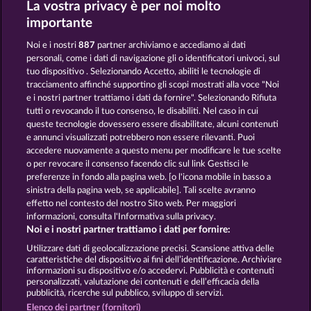
La vostra privacy è per noi molto
EGYPTIAN MOON
DEAD LEGION
importante
Noi e i nostri
887
partner archiviamo e accediamo ai dati
personali, come i dati di navigazione gli o identificatori univoci, sul
tuo dispositivo . Selezionando Accetto, abiliti le tecnologie di
tracciamento affinché supportino gli scopi mostrati alla voce "Noi
e i nostri partner trattiamo i dati da fornire". Selezionando Rifiuta
SIMPLY THE BEST
SUPER DUPER MOORHUHN
tutti o revocando il tuo consenso, le disabiliti. Nel caso in cui
queste tecnologie dovessero essere disabilitate, alcuni contenuti
e annunci visualizzati potrebbero non essere rilevanti. Puoi
accedere nuovamente a questo menu per modificare le tue scelte
Termini e condizioni
o per revocare il consenso facendo clic sul link Gestisci le
preferenze in fondo alla pagina web. [o l'icona mobile in basso a
Informativa sulla privacy
Note legali
sinistra della pagina web, se applicabile]. Tali scelte avranno
effetto nel contesto del nostro Sito web. Per maggiori
Società
FAQ
Facebook
informazioni, consulta l'Informativa sulla privacy.
Noi e i nostri partner trattiamo i dati per fornire:
Invia richiesta di recesso
Utilizzare dati di geolocalizzazione precisi. Scansione attiva delle
caratteristiche del dispositivo ai fini dell’identificazione. Archiviare
informazioni su dispositivo e/o accedervi. Pubblicità e contenuti
personalizzati, valutazione dei contenuti e dell’efficacia della
pubblicità, ricerche sul pubblico, sviluppo di servizi.
Elenco dei partner (fornitori)