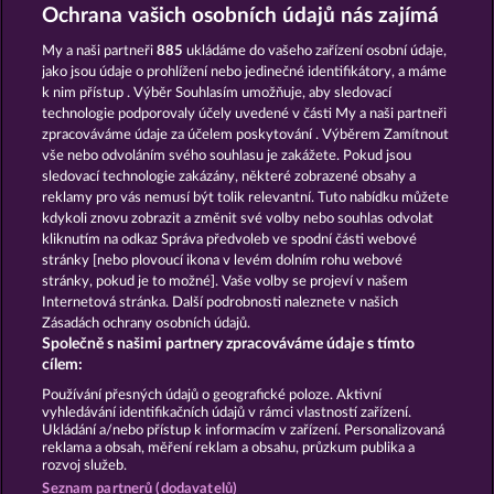
7 SUPERNOVA FRUITS NEW LIMITS
MALLORCA WILDS
Ochrana vašich osobních údajů nás zajímá
My a naši partneři
885
ukládáme do vašeho zařízení osobní údaje,
jako jsou údaje o prohlížení nebo jedinečné identifikátory, a máme
k nim přístup . Výběr Souhlasím umožňuje, aby sledovací
technologie podporovaly účely uvedené v části My a naši partneři
zpracováváme údaje za účelem poskytování . Výběrem Zamítnout
vše nebo odvoláním svého souhlasu je zakážete. Pokud jsou
MIGHTY 40
3 GOLDEN CHERRIES
sledovací technologie zakázány, některé zobrazené obsahy a
reklamy pro vás nemusí být tolik relevantní. Tuto nabídku můžete
kdykoli znovu zobrazit a změnit své volby nebo souhlas odvolat
kliknutím na odkaz Správa předvoleb ve spodní části webové
Podmínky
Prohlášení o ochraně údajů
stránky [nebo plovoucí ikona v levém dolním rohu webové
stránky, pokud je to možné]. Vaše volby se projeví v našem
Kontakt
Společnost
Časté dotazy
Internetová stránka. Další podrobnosti naleznete v našich
Zásadách ochrany osobních údajů.
Společně s našimi partnery zpracováváme údaje s tímto
Facebook
cílem:
Podat Žádost o Odstoupení
Používání přesných údajů o geografické poloze. Aktivní
vyhledávání identifikačních údajů v rámci vlastností zařízení.
Ukládání a/nebo přístup k informacím v zařízení. Personalizovaná
reklama a obsah, měření reklam a obsahu, průzkum publika a
rozvoj služeb.
Seznam partnerů (dodavatelů)