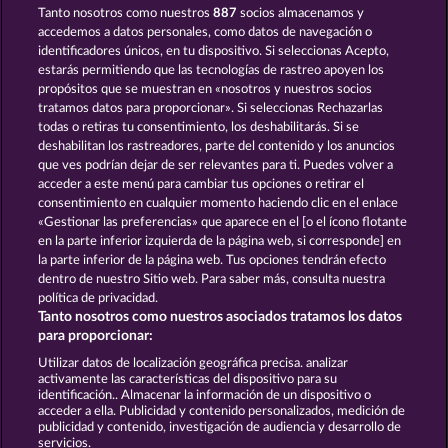
Tanto nosotros como nuestros
887
socios almacenamos y
TOTAL ECLIPSE
WILD RUBIES
accedemos a datos personales, como datos de navegación o
identificadores únicos, en tu dispositivo. Si seleccionas Acepto,
estarás permitiendo que las tecnologías de rastreo apoyen los
propósitos que se muestran en «nosotros y nuestros socios
tratamos datos para proporcionar». Si seleccionas Rechazarlas
todas o retiras tu consentimiento, los deshabilitarás. Si se
deshabilitan los rastreadores, parte del contenido y los anuncios
que ves podrían dejar de ser relevantes para ti. Puedes volver a
MIGHTY 40
FROOTY TROUPE SUN SPLASH
acceder a este menú para cambiar tus opciones o retirar el
consentimiento en cualquier momento haciendo clic en el enlace
«Gestionar las preferencias» que aparece en el [o el ícono flotante
en la parte inferior izquierda de la página web, si corresponde] en
Términos y condiciones
la parte inferior de la página web. Tus opciones tendrán efecto
dentro de nuestro Sitio web. Para saber más, consulta nuestra
Declaración de privacidad
Aviso Legal
política de privacidad.
Tanto nosotros como nuestros asociados tratamos los datos
Empresa
FAQ
Facebook
para proporcionar:
Utilizar datos de localización geográfica precisa. analizar
Enviar solicitud de desistimiento
activamente las características del dispositivo para su
identificación.. Almacenar la información de un dispositivo o
acceder a ella. Publicidad y contenido personalizados, medición de
publicidad y contenido, investigación de audiencia y desarrollo de
servicios.