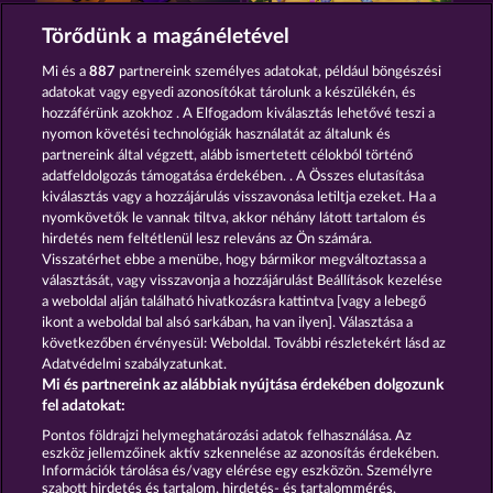
100 FLARING FRUITS
MALLORCA WILDS
Törődünk a magánéletével
Mi és a
887
partnereink személyes adatokat, például böngészési
adatokat vagy egyedi azonosítókat tárolunk a készülékén, és
hozzáférünk azokhoz . A Elfogadom kiválasztás lehetővé teszi a
nyomon követési technológiák használatát az általunk és
partnereink által végzett, alább ismertetett célokból történő
adatfeldolgozás támogatása érdekében. . A Összes elutasítása
EXPLODIAC RHFP
FANCY FRUITS
kiválasztás vagy a hozzájárulás visszavonása letiltja ezeket. Ha a
nyomkövetők le vannak tiltva, akkor néhány látott tartalom és
hirdetés nem feltétlenül lesz releváns az Ön számára.
Visszatérhet ebbe a menübe, hogy bármikor megváltoztassa a
Részvételi feltételek
választását, vagy visszavonja a hozzájárulást Beállítások kezelése
a weboldal alján található hivatkozásra kattintva [vagy a lebegő
Adatkezelési tájékoztató
Impresszum
ikont a weboldal bal alsó sarkában, ha van ilyen]. Választása a
következőben érvényesül: Weboldal. További részletekért lásd az
Adatvédelmi szabályzatunkat.
A cég
GYIK
Facebook
Mi és partnereink az alábbiak nyújtása érdekében dolgozunk
fel adatokat:
Visszavonási kérelem benyújtása
Pontos földrajzi helymeghatározási adatok felhasználása. Az
eszköz jellemzőinek aktív szkennelése az azonosítás érdekében.
Információk tárolása és/vagy elérése egy eszközön. Személyre
szabott hirdetés és tartalom, hirdetés- és tartalommérés,