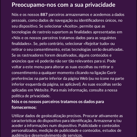
Preocupamo-nos com a sua privacidade
EXPLODIAC RHFP
FANCY FRUITS
Nós e os nossos
887
parceiros armazenamos e acedemos a dados
pessoais, como dados de navegação ou identificadores únicos, no
seu dispositivo. Se selecionar «Aceito», permite que as
tecnologias de rastreio suportem as finalidades apresentadas em
«Nós e os nossos parceiros tratamos dados para as seguintes
finalidades». Se, pelo contrário, selecionar «Rejeitar tudo» ou
retirar o seu consentimento, estas tecnologias serão desativadas.
ROYAL SEVEN
TOWER OF POWER
Se os rastreadores forem desativados, alguns conteúdos e
anúncios que vê poderão não ser tão relevantes para si. Pode
voltar a este menu para alterar as suas escolhas ou retirar o
consentimento a qualquer momento clicando na ligação Gerir
Termos e Condições
preferências na parte inferior da página Web (ou no ícone na parte
inferior esquerda da página, se aplicável). As suas escolhas serão
Declaração de Privacidade
Marca
aplicadas em Website. Para mais informação, consulte a nossa
política de privacidade.
Nós e os nossos parceiros tratamos os dados para
Empresa
Perguntas frequentes
Facebook
fornecermos:
Enviar pedido de rescisão
Utilizar dados de geolocalização precisos. Procurar ativamente as
características do dispositivo para identificação. Armazenar e/ou
aceder a informações num dispositivo. Publicidade e conteúdos
personalizados, medição de publicidade e conteúdos, estudos de
audiência e desenvolvimento de serviços.