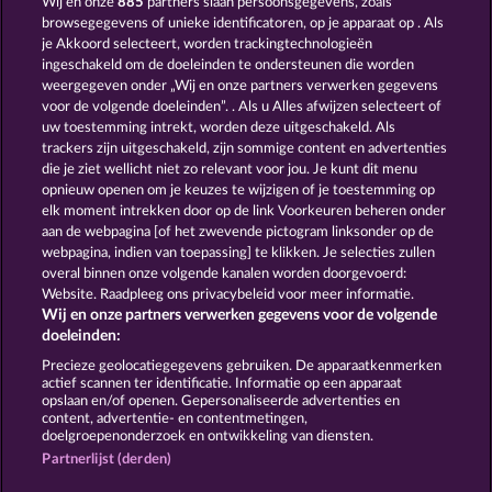
Wij en onze
885
partners slaan persoonsgegevens, zoals
browsegegevens of unieke identificatoren, op je apparaat op . Als
MAAAX DIAMONDS
40 SEVENS DIAMOND TREASURES
je Akkoord selecteert, worden trackingtechnologieën
ingeschakeld om de doeleinden te ondersteunen die worden
weergegeven onder „Wij en onze partners verwerken gegevens
voor de volgende doeleinden”. . Als u Alles afwijzen selecteert of
uw toestemming intrekt, worden deze uitgeschakeld. Als
trackers zijn uitgeschakeld, zijn sommige content en advertenties
die je ziet wellicht niet zo relevant voor jou. Je kunt dit menu
opnieuw openen om je keuzes te wijzigen of je toestemming op
40 SEVENS
FRUITS FIRST DIAMOND TREASURES
elk moment intrekken door op de link Voorkeuren beheren onder
aan de webpagina [of het zwevende pictogram linksonder op de
webpagina, indien van toepassing] te klikken. Je selecties zullen
Algemene voorwaarden
Privacyverklaring
overal binnen onze volgende kanalen worden doorgevoerd:
Website. Raadpleeg ons privacybeleid voor meer informatie.
Wij en onze partners verwerken gegevens voor de volgende
Colofon
Bedrijf
FAQ
Facebook
doeleinden:
Terugbetalingsverzoek indienen
Precieze geolocatiegegevens gebruiken. De apparaatkenmerken
actief scannen ter identificatie. Informatie op een apparaat
opslaan en/of openen. Gepersonaliseerde advertenties en
content, advertentie- en contentmetingen,
doelgroepenonderzoek en ontwikkeling van diensten.
Partnerlijst (derden)