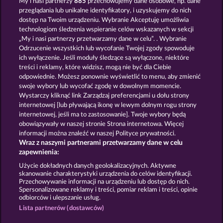
My i nasi partnerzy
885
przechowujemy dane osobowe, np. dane
przeglądania lub unikalne identyfikatory, i uzyskujemy do nich
STICKY DIAMONDS
MAAAX DIAMONDS
dostęp na Twoim urządzeniu. Wybranie Akceptuję umożliwia
technologiom śledzenia wspieranie celów wskazanych w sekcji
„My i nasi partnerzy przetwarzamy dane w celu”. . Wybranie
Odrzucenie wszystkich lub wycofanie Twojej zgody spowoduje
ich wyłączenie. Jeśli moduły śledzące są wyłączone, niektóre
treści i reklamy, które widzisz, mogą nie być dla Ciebie
odpowiednie. Możesz ponownie wyświetlić to menu, aby zmienić
swoje wybory lub wycofać zgodę w dowolnym momencie.
EXPLODIAC MAXI PLAY
FRUITS FIRST DIAMOND TREASURES
Wystarczy kliknąć link Zarządzaj preferencjami u dołu strony
internetowej [lub pływającą ikonę w lewym dolnym rogu strony
internetowej, jeśli ma to zastosowanie]. Twoje wybory będą
Zasady i warunki
Polityka prywatności
obowiązywały w naszej stronie Strona internetowa. Więcej
informacji można znaleźć w naszej Polityce prywatności.
Wraz z naszymi partnerami przetwarzamy dane w celu
Nota prawna
Firma
FAQ
Facebook
zapewnienia:
Prześlij wniosek o wypłatę
Użycie dokładnych danych geolokalizacyjnych. Aktywne
skanowanie charakterystyki urządzenia do celów identyfikacji.
Przechowywanie informacji na urządzeniu lub dostęp do nich.
Spersonalizowane reklamy i treści, pomiar reklam i treści, opinie
odbiorców i ulepszanie usług.
Lista partnerów (dostawców)