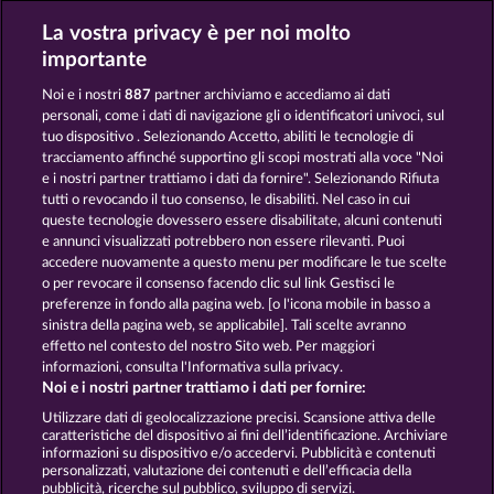
La vostra privacy è per noi molto
BLAZING STAR
BACK TO THE FRUITS
importante
Noi e i nostri
887
partner archiviamo e accediamo ai dati
personali, come i dati di navigazione gli o identificatori univoci, sul
tuo dispositivo . Selezionando Accetto, abiliti le tecnologie di
tracciamento affinché supportino gli scopi mostrati alla voce "Noi
e i nostri partner trattiamo i dati da fornire". Selezionando Rifiuta
FRUIT MANIA RHFP
EXPLODIAC RHFP
tutti o revocando il tuo consenso, le disabiliti. Nel caso in cui
queste tecnologie dovessero essere disabilitate, alcuni contenuti
e annunci visualizzati potrebbero non essere rilevanti. Puoi
accedere nuovamente a questo menu per modificare le tue scelte
Termini e condizioni
o per revocare il consenso facendo clic sul link Gestisci le
preferenze in fondo alla pagina web. [o l'icona mobile in basso a
Informativa sulla privacy
Note legali
sinistra della pagina web, se applicabile]. Tali scelte avranno
effetto nel contesto del nostro Sito web. Per maggiori
Società
FAQ
Facebook
informazioni, consulta l'Informativa sulla privacy.
Noi e i nostri partner trattiamo i dati per fornire:
Invia richiesta di recesso
Utilizzare dati di geolocalizzazione precisi. Scansione attiva delle
caratteristiche del dispositivo ai fini dell’identificazione. Archiviare
informazioni su dispositivo e/o accedervi. Pubblicità e contenuti
personalizzati, valutazione dei contenuti e dell’efficacia della
pubblicità, ricerche sul pubblico, sviluppo di servizi.