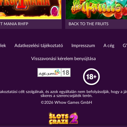
IT MANIA RHFP
BACK TO THE FRUITS
elek
Adatkezelési tájékoztató
Impresszum
A cég
G
Visszavonási kérelem benyújtása
akoztatási célt szolgálnak, és azok egyáltalán nem befolyásolják, hogy a j
sikeres a szerencsejáték terén.
©2026 Whow Games GmbH