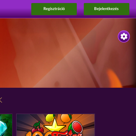
Regisztráció
Bejelentkezés
K