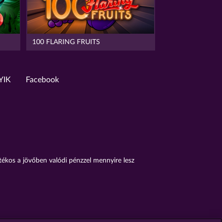
100 FLARING FRUITS
YIK
Facebook
átékos a jövőben valódi pénzzel mennyire lesz