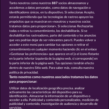
Tanto nosotros como nuestros
887
socios almacenamos y
FRUIT LOVE
WILD RUBIES
accedemos a datos personales, como datos de navegación o
identificadores únicos, en tu dispositivo. Si seleccionas Acepto,
estarás permitiendo que las tecnologías de rastreo apoyen los
propósitos que se muestran en «nosotros y nuestros socios
tratamos datos para proporcionar». Si seleccionas Rechazarlas
todas o retiras tu consentimiento, los deshabilitarás. Si se
deshabilitan los rastreadores, parte del contenido y los anuncios
que ves podrían dejar de ser relevantes para ti. Puedes volver a
FRUITS FIRST DIAMOND TREASURES
FANCY FRUITS
acceder a este menú para cambiar tus opciones o retirar el
consentimiento en cualquier momento haciendo clic en el enlace
«Gestionar las preferencias» que aparece en el [o el ícono flotante
en la parte inferior izquierda de la página web, si corresponde] en
Términos y condiciones
la parte inferior de la página web. Tus opciones tendrán efecto
dentro de nuestro Sitio web. Para saber más, consulta nuestra
Declaración de privacidad
Aviso Legal
política de privacidad.
Tanto nosotros como nuestros asociados tratamos los datos
Empresa
FAQ
Facebook
para proporcionar:
Utilizar datos de localización geográfica precisa. analizar
Enviar solicitud de desistimiento
activamente las características del dispositivo para su
identificación.. Almacenar la información de un dispositivo o
acceder a ella. Publicidad y contenido personalizados, medición de
publicidad y contenido, investigación de audiencia y desarrollo de
servicios.