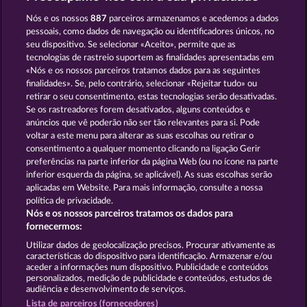
WILD RUBIES
SUPER DUPER CHERRY
Nós e os nossos
887
parceiros armazenamos e acedemos a dados
pessoais, como dados de navegação ou identificadores únicos, no
seu dispositivo. Se selecionar «Aceito», permite que as
tecnologias de rastreio suportem as finalidades apresentadas em
«Nós e os nossos parceiros tratamos dados para as seguintes
finalidades». Se, pelo contrário, selecionar «Rejeitar tudo» ou
retirar o seu consentimento, estas tecnologias serão desativadas.
TOTAL ECLIPSE
ROYAL SEVEN ULTRA
Se os rastreadores forem desativados, alguns conteúdos e
anúncios que vê poderão não ser tão relevantes para si. Pode
voltar a este menu para alterar as suas escolhas ou retirar o
consentimento a qualquer momento clicando na ligação Gerir
Termos e Condições
preferências na parte inferior da página Web (ou no ícone na parte
inferior esquerda da página, se aplicável). As suas escolhas serão
Declaração de Privacidade
Marca
aplicadas em Website. Para mais informação, consulte a nossa
política de privacidade.
Nós e os nossos parceiros tratamos os dados para
Empresa
Perguntas frequentes
Facebook
fornecermos:
Enviar pedido de rescisão
Utilizar dados de geolocalização precisos. Procurar ativamente as
características do dispositivo para identificação. Armazenar e/ou
aceder a informações num dispositivo. Publicidade e conteúdos
personalizados, medição de publicidade e conteúdos, estudos de
audiência e desenvolvimento de serviços.
Lista de parceiros (fornecedores)