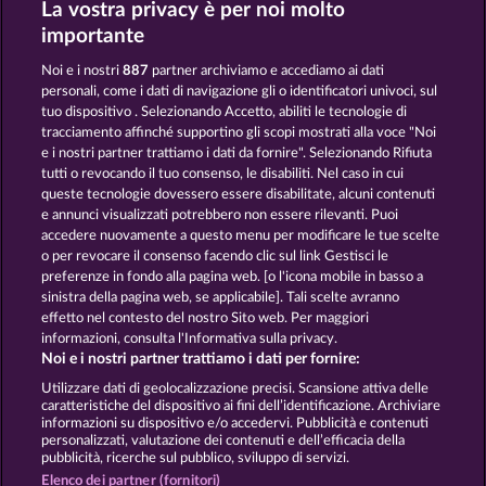
La vostra privacy è per noi molto
7 SUPERNOVA FRUITS
STICKY DIAMONDS
importante
Noi e i nostri
887
partner archiviamo e accediamo ai dati
personali, come i dati di navigazione gli o identificatori univoci, sul
tuo dispositivo . Selezionando Accetto, abiliti le tecnologie di
tracciamento affinché supportino gli scopi mostrati alla voce "Noi
e i nostri partner trattiamo i dati da fornire". Selezionando Rifiuta
100 FLARING FRUITS
40 SEVENS
tutti o revocando il tuo consenso, le disabiliti. Nel caso in cui
queste tecnologie dovessero essere disabilitate, alcuni contenuti
e annunci visualizzati potrebbero non essere rilevanti. Puoi
accedere nuovamente a questo menu per modificare le tue scelte
Termini e condizioni
o per revocare il consenso facendo clic sul link Gestisci le
preferenze in fondo alla pagina web. [o l'icona mobile in basso a
Informativa sulla privacy
Note legali
sinistra della pagina web, se applicabile]. Tali scelte avranno
effetto nel contesto del nostro Sito web. Per maggiori
Società
FAQ
Facebook
informazioni, consulta l'Informativa sulla privacy.
Noi e i nostri partner trattiamo i dati per fornire:
Invia richiesta di recesso
Utilizzare dati di geolocalizzazione precisi. Scansione attiva delle
caratteristiche del dispositivo ai fini dell’identificazione. Archiviare
informazioni su dispositivo e/o accedervi. Pubblicità e contenuti
personalizzati, valutazione dei contenuti e dell’efficacia della
pubblicità, ricerche sul pubblico, sviluppo di servizi.
Elenco dei partner (fornitori)