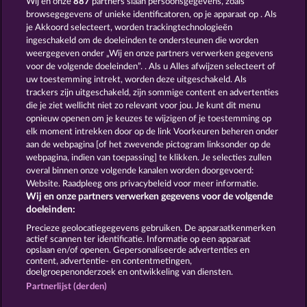
Wij en onze
887
partners slaan persoonsgegevens, zoals
browsegegevens of unieke identificatoren, op je apparaat op . Als
FRUITS FIRST DIAMOND TREASURES
MIGHTY 40
je Akkoord selecteert, worden trackingtechnologieën
ingeschakeld om de doeleinden te ondersteunen die worden
weergegeven onder „Wij en onze partners verwerken gegevens
voor de volgende doeleinden”. . Als u Alles afwijzen selecteert of
uw toestemming intrekt, worden deze uitgeschakeld. Als
trackers zijn uitgeschakeld, zijn sommige content en advertenties
die je ziet wellicht niet zo relevant voor jou. Je kunt dit menu
opnieuw openen om je keuzes te wijzigen of je toestemming op
BACK TO THE FRUITS
EXPLODIAC RHFP
elk moment intrekken door op de link Voorkeuren beheren onder
aan de webpagina [of het zwevende pictogram linksonder op de
webpagina, indien van toepassing] te klikken. Je selecties zullen
Algemene voorwaarden
Privacyverklaring
overal binnen onze volgende kanalen worden doorgevoerd:
Website. Raadpleeg ons privacybeleid voor meer informatie.
Wij en onze partners verwerken gegevens voor de volgende
Colofon
Bedrijf
FAQ
Facebook
doeleinden:
Terugbetalingsverzoek indienen
Precieze geolocatiegegevens gebruiken. De apparaatkenmerken
actief scannen ter identificatie. Informatie op een apparaat
opslaan en/of openen. Gepersonaliseerde advertenties en
content, advertentie- en contentmetingen,
doelgroepenonderzoek en ontwikkeling van diensten.
Partnerlijst (derden)