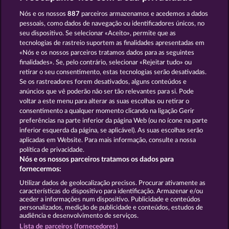
SUPER PIGGY COINS
THE GRIFFIN
Nós e os nossos
887
parceiros armazenamos e acedemos a dados
pessoais, como dados de navegação ou identificadores únicos, no
seu dispositivo. Se selecionar «Aceito», permite que as
tecnologias de rastreio suportem as finalidades apresentadas em
«Nós e os nossos parceiros tratamos dados para as seguintes
finalidades». Se, pelo contrário, selecionar «Rejeitar tudo» ou
retirar o seu consentimento, estas tecnologias serão desativadas.
MALLORCA WILDS
PIGGY COLLECT MULTIPLY
Se os rastreadores forem desativados, alguns conteúdos e
anúncios que vê poderão não ser tão relevantes para si. Pode
voltar a este menu para alterar as suas escolhas ou retirar o
consentimento a qualquer momento clicando na ligação Gerir
Termos e Condições
preferências na parte inferior da página Web (ou no ícone na parte
inferior esquerda da página, se aplicável). As suas escolhas serão
Declaração de Privacidade
Marca
aplicadas em Website. Para mais informação, consulte a nossa
política de privacidade.
Nós e os nossos parceiros tratamos os dados para
Empresa
Perguntas frequentes
Facebook
fornecermos:
Enviar pedido de rescisão
Utilizar dados de geolocalização precisos. Procurar ativamente as
características do dispositivo para identificação. Armazenar e/ou
aceder a informações num dispositivo. Publicidade e conteúdos
personalizados, medição de publicidade e conteúdos, estudos de
audiência e desenvolvimento de serviços.
Lista de parceiros (fornecedores)