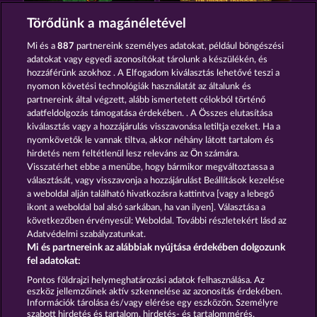
ROBIN & HIS GIRL
THE GRIFFIN
Törődünk a magánéletével
Mi és a
887
partnereink személyes adatokat, például böngészési
adatokat vagy egyedi azonosítókat tárolunk a készülékén, és
hozzáférünk azokhoz . A Elfogadom kiválasztás lehetővé teszi a
nyomon követési technológiák használatát az általunk és
partnereink által végzett, alább ismertetett célokból történő
adatfeldolgozás támogatása érdekében. . A Összes elutasítása
TEXAS TYCOON
SUPER PIGGY COINS
kiválasztás vagy a hozzájárulás visszavonása letiltja ezeket. Ha a
nyomkövetők le vannak tiltva, akkor néhány látott tartalom és
hirdetés nem feltétlenül lesz releváns az Ön számára.
Visszatérhet ebbe a menübe, hogy bármikor megváltoztassa a
Részvételi feltételek
választását, vagy visszavonja a hozzájárulást Beállítások kezelése
a weboldal alján található hivatkozásra kattintva [vagy a lebegő
Adatkezelési tájékoztató
Impresszum
ikont a weboldal bal alsó sarkában, ha van ilyen]. Választása a
következőben érvényesül: Weboldal. További részletekért lásd az
Adatvédelmi szabályzatunkat.
A cég
GYIK
Facebook
Mi és partnereink az alábbiak nyújtása érdekében dolgozunk
fel adatokat:
Visszavonási kérelem benyújtása
Pontos földrajzi helymeghatározási adatok felhasználása. Az
eszköz jellemzőinek aktív szkennelése az azonosítás érdekében.
Információk tárolása és/vagy elérése egy eszközön. Személyre
szabott hirdetés és tartalom, hirdetés- és tartalommérés,