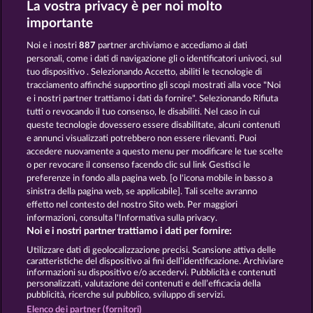
La vostra privacy è per noi molto
ROMAN LEGION
ROBIN & HIS GIRL
importante
Noi e i nostri
887
partner archiviamo e accediamo ai dati
personali, come i dati di navigazione gli o identificatori univoci, sul
tuo dispositivo . Selezionando Accetto, abiliti le tecnologie di
tracciamento affinché supportino gli scopi mostrati alla voce "Noi
e i nostri partner trattiamo i dati da fornire". Selezionando Rifiuta
PIGGY COLLECT MULTIPLY
BLITZ COINS
tutti o revocando il tuo consenso, le disabiliti. Nel caso in cui
queste tecnologie dovessero essere disabilitate, alcuni contenuti
e annunci visualizzati potrebbero non essere rilevanti. Puoi
accedere nuovamente a questo menu per modificare le tue scelte
Termini e condizioni
o per revocare il consenso facendo clic sul link Gestisci le
preferenze in fondo alla pagina web. [o l'icona mobile in basso a
Informativa sulla privacy
Note legali
sinistra della pagina web, se applicabile]. Tali scelte avranno
effetto nel contesto del nostro Sito web. Per maggiori
Società
FAQ
Facebook
informazioni, consulta l'Informativa sulla privacy.
Noi e i nostri partner trattiamo i dati per fornire:
Invia richiesta di recesso
Utilizzare dati di geolocalizzazione precisi. Scansione attiva delle
caratteristiche del dispositivo ai fini dell’identificazione. Archiviare
informazioni su dispositivo e/o accedervi. Pubblicità e contenuti
personalizzati, valutazione dei contenuti e dell’efficacia della
pubblicità, ricerche sul pubblico, sviluppo di servizi.
Elenco dei partner (fornitori)