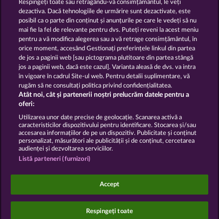
Respingeți toate sau retragându-vă consimțământul, le veți
SNEGUROCHKA
HALLOW REELS
dezactiva. Dacă tehnologiile de urmărire sunt dezactivate, este
posibil ca o parte din conținut și anunțurile pe care le vedeți să nu
mai fie la fel de relevante pentru dvs. Puteți reveni la acest meniu
Termeni și condiții
pentru a vă modifica alegerea sau a vă retrage consimțământul, în
orice moment, accesând Gestionați preferințele linkul din partea
de jos a paginii web [sau pictograma plutitoare din partea stângă
Declarație de confidențialitate
jos a paginii web, dacă este cazul]. Varianta aleasă de dvs. va intra
în vigoare în cadrul Site-ul web. Pentru detalii suplimentare, vă
Asistență tehnică
Firmă
rugăm să ne consultați politica privind confidențialitatea.
Atât noi, cât și partenerii noștri prelucrăm datele pentru a
Întrebări frecvente
Facebook
oferi:
Utilizarea unor date precise de geolocație. Scanarea activă a
caracteristicilor dispozitivului pentru identificare. Stocarea și/sau
Trimite Cererea de Retragere
accesarea informațiilor de pe un dispozitiv. Publicitate și conținut
personalizat, măsurători ale publicității și de conținut, cercetarea
audienței și dezvoltarea serviciilor.
Listă parteneri (furnizori)
Jocurile din cazinoul de socializare au ca unic scop
Accept
distracția și nu influențează în niciun fel orice viitor
succes posibil la jocurile de noroc cu bani reali.
©2026 Whow Games GmbH
Respingeți toate