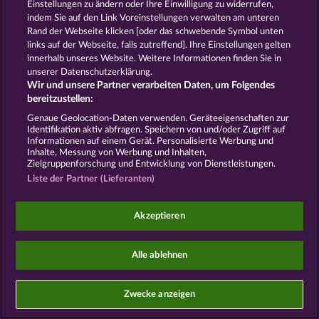
Einstellungen zu ändern oder Ihre Einwilligung zu widerrufen,
SNEGUROCHKA
HALLOW REELS
indem Sie auf den Link Voreinstellungen verwalten am unteren
Rand der Webseite klicken [oder das schwebende Symbol unten
links auf der Webseite, falls zutreffend]. Ihre Einstellungen gelten
AGB
Datenschutz
Impressum
innerhalb unseres Website. Weitere Informationen finden Sie in
unserer Datenschutzerklärung.
Wir und unsere Partner verarbeiten Daten, um Folgendes
Unternehmensseite
FAQ
Facebook
bereitzustellen:
Widerruf einreichen
Genaue Geolocation-Daten verwenden. Geräteeigenschaften zur
Identifikation aktiv abfragen. Speichern von und/oder Zugriff auf
Informationen auf einem Gerät. Personalisierte Werbung und
Inhalte, Messung von Werbung und Inhalten,
Zielgruppenforschung und Entwicklung von Dienstleistungen.
Liste der Partner (Lieferanten)
Social Casino Spiele dienen der reinen Unterhaltung
und haben keinen Einfluss auf mögliche künftige
Akzeptieren
Erfolge bei Glücksspielen mit Geldeinsatz.
©2026 Whow Games GmbH
Alle ablehnen
Zwecke anzeigen