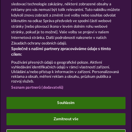
SNEGUROCHKA
HALLOW REELS
sledovací technologie zakázány, některé zobrazené obsahy a
reklamy pro vás nemusí být tolik relevantní. Tuto nabídku můžete
kdykoli znovu zobrazit a změnit své volby nebo souhlas odvolat
kliknutím na odkaz Správa předvoleb ve spodní části webové
Podmínky
Prohlášení o ochraně údajů
stránky [nebo plovoucí ikona v levém dolním rohu webové
stránky, pokud je to možné]. Vaše volby se projeví v našem
Kontakt
Společnost
Časté dotazy
Internetová stránka. Další podrobnosti naleznete v našich
Zásadách ochrany osobních údajů.
Společně s našimi partnery zpracováváme údaje s tímto
Facebook
cílem:
Podat Žádost o Odstoupení
Používání přesných údajů o geografické poloze. Aktivní
vyhledávání identifikačních údajů v rámci vlastností zařízení.
Ukládání a/nebo přístup k informacím v zařízení. Personalizovaná
reklama a obsah, měření reklam a obsahu, průzkum publika a
rozvoj služeb.
Seznam partnerů (dodavatelů)
Sociální kasinové hry jsou určeny výhradně k
zábavním účelům a nemají vůbec žádný vliv na
Souhlasím
možné budoucí úspěchy v oblasti hazardu se
skutečnými penězi.
©2026 Whow Games GmbH
Zamítnout vše