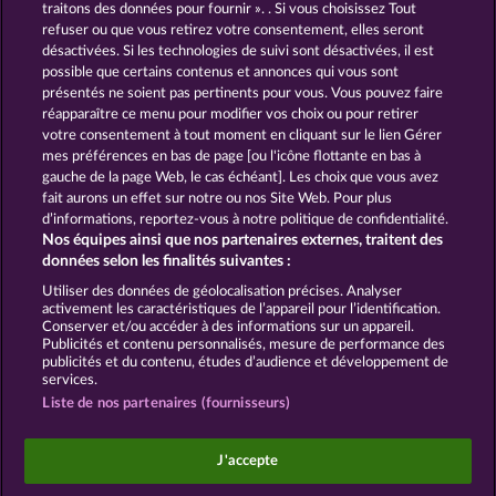
traitons des données pour fournir ». . Si vous choisissez Tout
refuser ou que vous retirez votre consentement, elles seront
GOLDEN EI OF
FOREVER
désactivées. Si les technologies de suivi sont désactivées, il est
MOORHUHN
DIAMONDS
possible que certains contenus et annonces qui vous sont
présentés ne soient pas pertinents pour vous. Vous pouvez faire
Voir tous les jeux
réapparaître ce menu pour modifier vos choix ou pour retirer
votre consentement à tout moment en cliquant sur le lien Gérer
mes préférences en bas de page [ou l'icône flottante en bas à
CGU
Charte de confidentialité
gauche de la page Web, le cas échéant]. Les choix que vous avez
fait aurons un effet sur notre ou nos Site Web. Pour plus
Mentions légales
Société
FAQ
d’informations, reportez-vous à notre politique de confidentialité.
Nos équipes ainsi que nos partenaires externes, traitent des
Facebook
données selon les finalités suivantes :
Utiliser des données de géolocalisation précises. Analyser
Envoyer la demande de rétractation
activement les caractéristiques de l’appareil pour l’identification.
Conserver et/ou accéder à des informations sur un appareil.
Publicités et contenu personnalisés, mesure de performance des
publicités et du contenu, études d’audience et développement de
services.
Liste de nos partenaires (fournisseurs)
Les jeux de casino sociaux sont prévus uniquement
à des fins de divertissement et n'ont absolument
J'accepte
aucune influence sur vos résultats possibles lors de
jeux avec de l'argent réel.