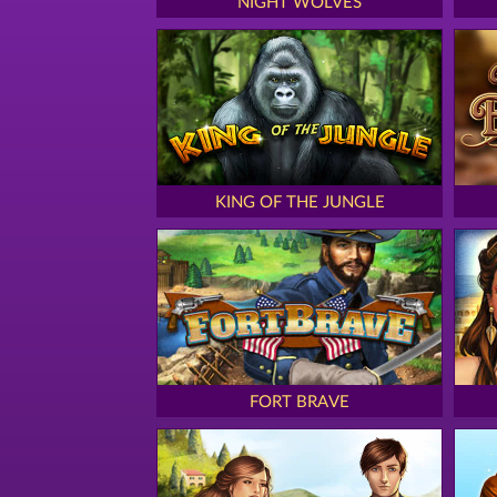
NIGHT WOLVES
KING OF THE JUNGLE
FORT BRAVE