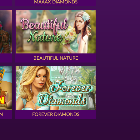
MAAAX DIAMONDS
BEAUTIFUL NATURE
N
FOREVER DIAMONDS