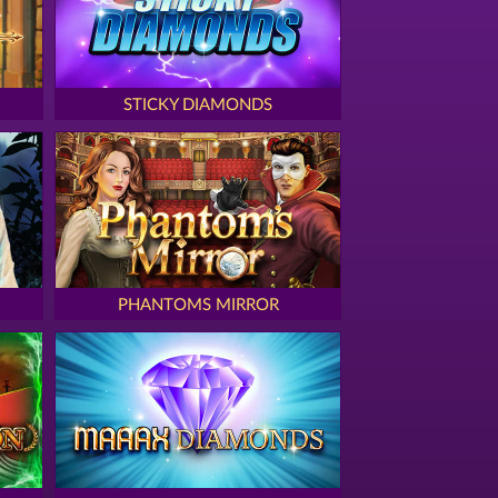
STICKY DIAMONDS
PHANTOMS MIRROR