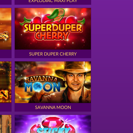
EXPLODIAC MAXI PLAY
SUPER DUPER CHERRY
SAVANNA MOON