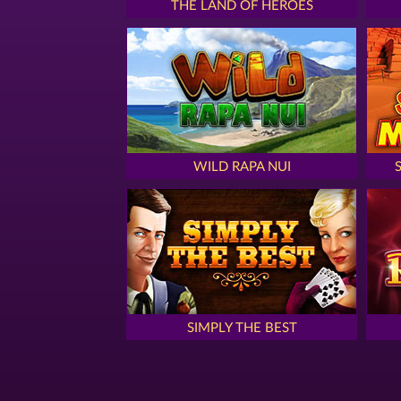
THE LAND OF HEROES
WILD RAPA NUI
SIMPLY THE BEST