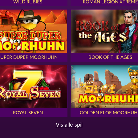
WILD RUBIES
ROMAN LEGION XTREME
SUPER DUPER MOORHUHN
BOOK OF THE AGES
ROYAL SEVEN
GOLDEN EI OF MOORHUH
Vis alle spil