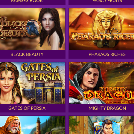
RAMSES BOOK
FANCY FRUITS
BLACK BEAUTY
PHARAOS RICHES
GATES OF PERSIA
MIGHTY DRAGON