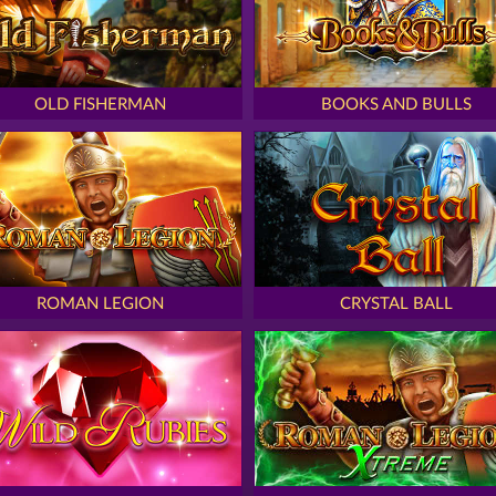
OLD FISHERMAN
BOOKS AND BULLS
ROMAN LEGION
CRYSTAL BALL