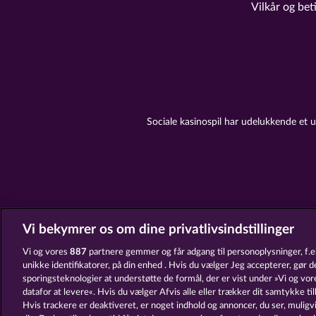
Vilkår og bet
Sociale kasinospil har udelukkende et u
Vi bekymrer os om dine privatlivsindstillinger
Vi og vores
887
partnere gemmer og får adgang til personoplysninger, f.e
unikke identifikatorer, på din enhed . Hvis du vælger Jeg accepterer, gør d
sporingsteknologier at understøtte de formål, der er vist under »Vi og vo
datafor at levere«. Hvis du vælger Afvis alle eller trækker dit samtykke ti
Hvis trackere er deaktiveret, er noget indhold og annoncer, du ser, muligvi