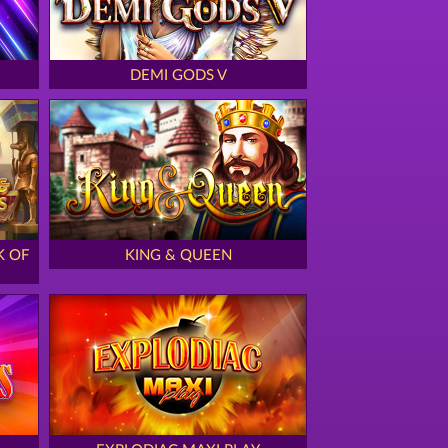
DEMI GODS V
K OF
KING & QUEEN