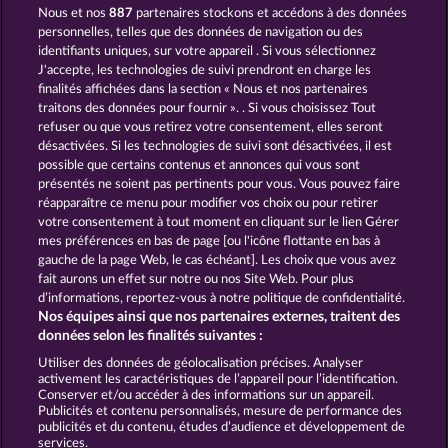
Nous et nos
887
partenaires stockons et accédons à des données
POSEIDON'S RISING
MEDUSA'S LAIR
personnelles, telles que des données de navigation ou des
identifiants uniques, sur votre appareil . Si vous sélectionnez
J'accepte, les technologies de suivi prendront en charge les
finalités affichées dans la section « Nous et nos partenaires
traitons des données pour fournir ». . Si vous choisissez Tout
refuser ou que vous retirez votre consentement, elles seront
désactivées. Si les technologies de suivi sont désactivées, il est
possible que certains contenus et annonces qui vous sont
THE GUARDIAN GOD: HEIMDALL'S HORN
DEMI GODS V
présentés ne soient pas pertinents pour vous. Vous pouvez faire
réapparaître ce menu pour modifier vos choix ou pour retirer
votre consentement à tout moment en cliquant sur le lien Gérer
mes préférences en bas de page [ou l'icône flottante en bas à
CGU
Charte de confidentialité
gauche de la page Web, le cas échéant]. Les choix que vous avez
fait aurons un effet sur notre ou nos Site Web. Pour plus
Mentions légales
Société
FAQ
d’informations, reportez-vous à notre politique de confidentialité.
Nos équipes ainsi que nos partenaires externes, traitent des
Facebook
données selon les finalités suivantes :
Utiliser des données de géolocalisation précises. Analyser
Envoyer la demande de rétractation
activement les caractéristiques de l’appareil pour l’identification.
Conserver et/ou accéder à des informations sur un appareil.
Publicités et contenu personnalisés, mesure de performance des
publicités et du contenu, études d’audience et développement de
services.