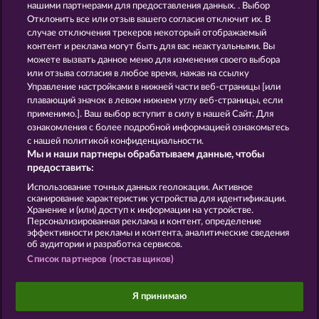
нашими партнерами для предоставления данных. . Выбор
Отклонить все или отзыв вашего согласия отключит их. В
GOLDEN EI OF
FOREVER
случае отключения трекеров некоторый отображаемый
MOORHUHN
DIAMONDS
контент и реклама могут быть для вас неактуальными. Вы
можете вызвать данное меню для изменения своего выбора
Показать все игры
или отзыва согласия в любое время, нажав на ссылку
Управление настройками в нижней части веб-страницы [или
плавающий значок в левом нижнем углу веб-страницы, если
Правила
КОНФИДЕНЦИАЛЬНОСТЬ
применимо.]. Ваш выбор вступит в силу в нашей Сайт. Для
ознакомления с более подробной информацией ознакомьтесь
О компании
Компания
ЧаВо
с нашей политикой конфиденциальности.
Мы и наши партнеры обрабатываем данные, чтобы
Facebook
предоставить:
Использование точных данных геолокации. Активное
Отправить Запрос об Отказе
сканирование характеристик устройства для идентификации.
Хранение и (или) доступ к информации на устройстве.
Персонализированная реклама и контент, определение
эффективности рекламы и контента, аналитические сведения
об аудитории и разработка сервисов.
Список партнеров (поставщиков)
Данный портал предназначен исключительно
для развлекательных целей и абсолютно не
Я принимаю
влияет на потенциальный успех при игре на
реальные деньги.