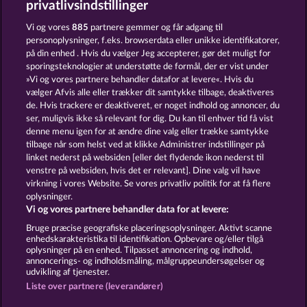
privatlivsindstillinger
DEMI GODS V
AURA OF JUPITER
Vi og vores
885
partnere gemmer og får adgang til
personoplysninger, f.eks. browserdata eller unikke identifikatorer,
på din enhed . Hvis du vælger Jeg accepterer, gør det muligt for
sporingsteknologier at understøtte de formål, der er vist under
»Vi og vores partnere behandler datafor at levere«. Hvis du
vælger Afvis alle eller trækker dit samtykke tilbage, deaktiveres
de. Hvis trackere er deaktiveret, er noget indhold og annoncer, du
ser, muligvis ikke så relevant for dig. Du kan til enhver tid få vist
MEDUSA'S LAIR
GATES OF ISHTAR
denne menu igen for at ændre dine valg eller trække samtykke
tilbage når som helst ved at klikke Administrer indstillinger på
linket nederst på websiden [eller det flydende ikon nederst til
Vilkår og betingelser
Datasikkerhed
venstre på websiden, hvis det er relevant]. Dine valg vil have
virkning i vores Website. Se vores privatliv politik for at få flere
oplysninger.
Kontakt
Virksomhed
FAQ
Facebook
Vi og vores partnere behandler data for at levere:
Indsend anmodning om tilbagetrækning
Bruge præcise geografiske placeringsoplysninger. Aktivt scanne
enhedskarakteristika til identifikation. Opbevare og/eller tilgå
oplysninger på en enhed. Tilpasset annoncering og indhold,
annoncerings- og indholdsmåling, målgruppeundersøgelser og
udvikling af tjenester.
Liste over partnere (leverandører)