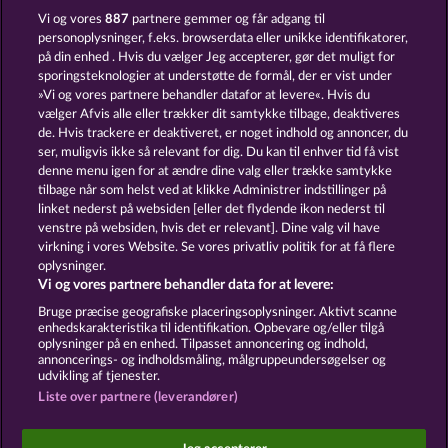
POSEIDON'S RISING
GATES OF ISHTAR
Vi og vores
887
partnere gemmer og får adgang til
personoplysninger, f.eks. browserdata eller unikke identifikatorer,
på din enhed . Hvis du vælger Jeg accepterer, gør det muligt for
sporingsteknologier at understøtte de formål, der er vist under
»Vi og vores partnere behandler datafor at levere«. Hvis du
vælger Afvis alle eller trækker dit samtykke tilbage, deaktiveres
de. Hvis trackere er deaktiveret, er noget indhold og annoncer, du
ser, muligvis ikke så relevant for dig. Du kan til enhver tid få vist
DEMI GODS IV - THE GOLDEN ERA
DEMI GODS V
denne menu igen for at ændre dine valg eller trække samtykke
tilbage når som helst ved at klikke Administrer indstillinger på
linket nederst på websiden [eller det flydende ikon nederst til
Vilkår og betingelser
Datasikkerhed
venstre på websiden, hvis det er relevant]. Dine valg vil have
virkning i vores Website. Se vores privatliv politik for at få flere
oplysninger.
Kontakt
Virksomhed
FAQ
Facebook
Vi og vores partnere behandler data for at levere:
Indsend anmodning om tilbagetrækning
Bruge præcise geografiske placeringsoplysninger. Aktivt scanne
enhedskarakteristika til identifikation. Opbevare og/eller tilgå
oplysninger på en enhed. Tilpasset annoncering og indhold,
annoncerings- og indholdsmåling, målgruppeundersøgelser og
udvikling af tjenester.
Liste over partnere (leverandører)
Sociale kasinospil har udelukkende et
underholdningsformål og har absolut ingen