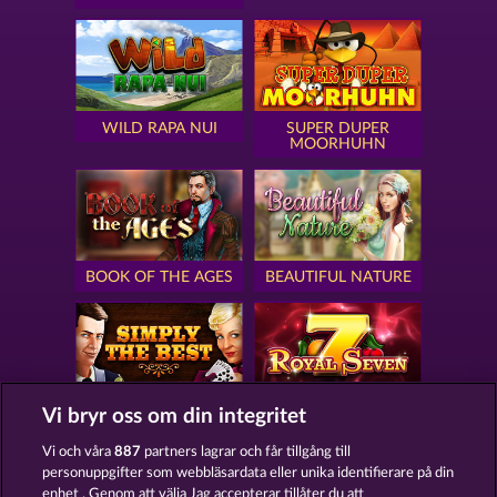
WILD RAPA NUI
SUPER DUPER
MOORHUHN
BOOK OF THE AGES
BEAUTIFUL NATURE
SIMPLY THE BEST
ROYAL SEVEN
Vi bryr oss om din integritet
Vi och våra
887
partners lagrar och får tillgång till
personuppgifter som webbläsardata eller unika identifierare på din
enhet . Genom att välja Jag accepterar tillåter du att