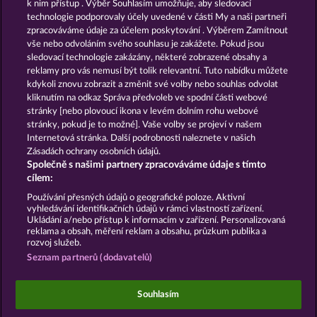
k nim přístup . Výběr Souhlasím umožňuje, aby sledovací
technologie podporovaly účely uvedené v části My a naši partneři
GOLDEN EI OF
FOREVER
zpracováváme údaje za účelem poskytování . Výběrem Zamítnout
MOORHUHN
DIAMONDS
vše nebo odvoláním svého souhlasu je zakážete. Pokud jsou
sledovací technologie zakázány, některé zobrazené obsahy a
Zobrazit všechny hry
reklamy pro vás nemusí být tolik relevantní. Tuto nabídku můžete
kdykoli znovu zobrazit a změnit své volby nebo souhlas odvolat
kliknutím na odkaz Správa předvoleb ve spodní části webové
Podmínky
Prohlášení o ochraně údajů
stránky [nebo plovoucí ikona v levém dolním rohu webové
stránky, pokud je to možné]. Vaše volby se projeví v našem
Kontakt
Společnost
Časté dotazy
Internetová stránka. Další podrobnosti naleznete v našich
Zásadách ochrany osobních údajů.
Společně s našimi partnery zpracováváme údaje s tímto
Facebook
cílem:
Podat Žádost o Odstoupení
Používání přesných údajů o geografické poloze. Aktivní
vyhledávání identifikačních údajů v rámci vlastností zařízení.
Ukládání a/nebo přístup k informacím v zařízení. Personalizovaná
reklama a obsah, měření reklam a obsahu, průzkum publika a
rozvoj služeb.
Seznam partnerů (dodavatelů)
Sociální kasinové hry jsou určeny výhradně k
zábavním účelům a nemají vůbec žádný vliv na
Souhlasím
možné budoucí úspěchy v oblasti hazardu se
skutečnými penězi.