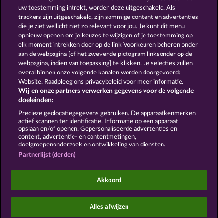
uw toestemming intrekt, worden deze uitgeschakeld. Als
trackers zijn uitgeschakeld, zijn sommige content en advertenties
GOLDEN EI OF
FOREVER
die je ziet wellicht niet zo relevant voor jou. Je kunt dit menu
MOORHUHN
DIAMONDS
opnieuw openen om je keuzes te wijzigen of je toestemming op
Toon alle spelletjes
elk moment intrekken door op de link Voorkeuren beheren onder
aan de webpagina [of het zwevende pictogram linksonder op de
webpagina, indien van toepassing] te klikken. Je selecties zullen
Algemene voorwaarden
Privacyverklaring
overal binnen onze volgende kanalen worden doorgevoerd:
Website. Raadpleeg ons privacybeleid voor meer informatie.
Wij en onze partners verwerken gegevens voor de volgende
Colofon
Bedrijf
FAQ
Facebook
doeleinden:
Terugbetalingsverzoek indienen
Precieze geolocatiegegevens gebruiken. De apparaatkenmerken
actief scannen ter identificatie. Informatie op een apparaat
opslaan en/of openen. Gepersonaliseerde advertenties en
content, advertentie- en contentmetingen,
doelgroepenonderzoek en ontwikkeling van diensten.
Partnerlijst (derden)
Sociale casino games zijn enkel bedoeld voor
entertainment en hebben absoluut geen enkele
Akkoord
invloed op mogelijk toekomstig succes in het
gokken met echt geld.
©2026 Whow Games GmbH
Alles afwijzen