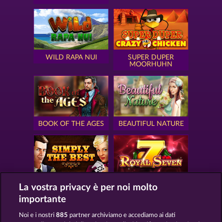
WILD RAPA NUI
SUPER DUPER
MOORHUHN
BOOK OF THE AGES
BEAUTIFUL NATURE
SIMPLY THE BEST
ROYAL SEVEN
La vostra privacy è per noi molto
importante
Noi e i nostri
885
partner archiviamo e accediamo ai dati