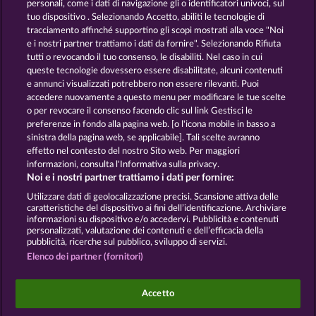
personali, come i dati di navigazione gli o identificatori univoci, sul
tuo dispositivo . Selezionando Accetto, abiliti le tecnologie di
GOLDEN EI OF
FOREVER
tracciamento affinché supportino gli scopi mostrati alla voce "Noi
MOORHUHN
DIAMONDS
e i nostri partner trattiamo i dati da fornire". Selezionando Rifiuta
tutti o revocando il tuo consenso, le disabiliti. Nel caso in cui
Mostra tutti i giochi
queste tecnologie dovessero essere disabilitate, alcuni contenuti
e annunci visualizzati potrebbero non essere rilevanti. Puoi
accedere nuovamente a questo menu per modificare le tue scelte
Termini e condizioni
o per revocare il consenso facendo clic sul link Gestisci le
preferenze in fondo alla pagina web. [o l'icona mobile in basso a
Informativa sulla privacy
Note legali
sinistra della pagina web, se applicabile]. Tali scelte avranno
effetto nel contesto del nostro Sito web. Per maggiori
Società
FAQ
Facebook
informazioni, consulta l'Informativa sulla privacy.
Noi e i nostri partner trattiamo i dati per fornire:
Invia richiesta di recesso
Utilizzare dati di geolocalizzazione precisi. Scansione attiva delle
caratteristiche del dispositivo ai fini dell’identificazione. Archiviare
informazioni su dispositivo e/o accedervi. Pubblicità e contenuti
personalizzati, valutazione dei contenuti e dell’efficacia della
pubblicità, ricerche sul pubblico, sviluppo di servizi.
Elenco dei partner (fornitori)
I giochi social da casinò sono volti esclusivamente
all'intrattenimento e non esercitano alcuna
Accetto
influenza sull’eventuale futuro utilizzo di giochi
d'azzardo con denaro reale.