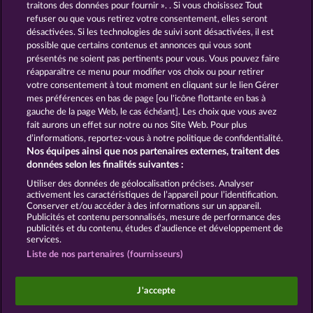
traitons des données pour fournir ». . Si vous choisissez Tout
refuser ou que vous retirez votre consentement, elles seront
GOLDEN EI OF
FOREVER
désactivées. Si les technologies de suivi sont désactivées, il est
MOORHUHN
DIAMONDS
possible que certains contenus et annonces qui vous sont
présentés ne soient pas pertinents pour vous. Vous pouvez faire
Voir tous les jeux
réapparaître ce menu pour modifier vos choix ou pour retirer
votre consentement à tout moment en cliquant sur le lien Gérer
mes préférences en bas de page [ou l'icône flottante en bas à
CGU
Charte de confidentialité
gauche de la page Web, le cas échéant]. Les choix que vous avez
fait aurons un effet sur notre ou nos Site Web. Pour plus
Mentions légales
Société
FAQ
d’informations, reportez-vous à notre politique de confidentialité.
Nos équipes ainsi que nos partenaires externes, traitent des
Facebook
données selon les finalités suivantes :
Utiliser des données de géolocalisation précises. Analyser
Envoyer la demande de rétractation
activement les caractéristiques de l’appareil pour l’identification.
Conserver et/ou accéder à des informations sur un appareil.
Publicités et contenu personnalisés, mesure de performance des
publicités et du contenu, études d’audience et développement de
services.
Liste de nos partenaires (fournisseurs)
Les jeux de casino sociaux sont prévus uniquement
à des fins de divertissement et n'ont absolument
J'accepte
aucune influence sur vos résultats possibles lors de
jeux avec de l'argent réel.