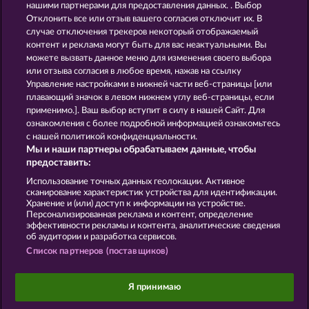
нашими партнерами для предоставления данных. . Выбор
Отклонить все или отзыв вашего согласия отключит их. В
GOLDEN EI OF
FOREVER
случае отключения трекеров некоторый отображаемый
MOORHUHN
DIAMONDS
контент и реклама могут быть для вас неактуальными. Вы
можете вызвать данное меню для изменения своего выбора
Показать все игры
или отзыва согласия в любое время, нажав на ссылку
Управление настройками в нижней части веб-страницы [или
плавающий значок в левом нижнем углу веб-страницы, если
Правила
КОНФИДЕНЦИАЛЬНОСТЬ
применимо.]. Ваш выбор вступит в силу в нашей Сайт. Для
ознакомления с более подробной информацией ознакомьтесь
О компании
Компания
ЧаВо
с нашей политикой конфиденциальности.
Мы и наши партнеры обрабатываем данные, чтобы
Facebook
предоставить:
Использование точных данных геолокации. Активное
Отправить Запрос об Отказе
сканирование характеристик устройства для идентификации.
Хранение и (или) доступ к информации на устройстве.
Персонализированная реклама и контент, определение
эффективности рекламы и контента, аналитические сведения
об аудитории и разработка сервисов.
Список партнеров (поставщиков)
Данный портал предназначен исключительно
для развлекательных целей и абсолютно не
Я принимаю
влияет на потенциальный успех при игре на
реальные деньги.