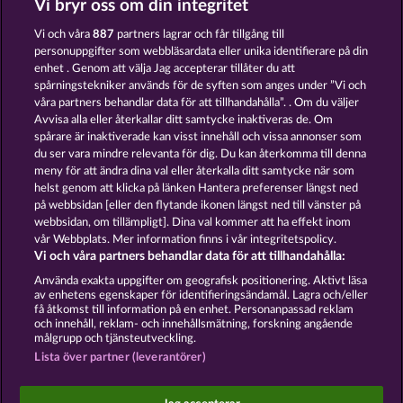
Vi bryr oss om din integritet
MAGIC BOOK 6
40 THIEVES
Vi och våra
887
partners lagrar och får tillgång till
personuppgifter som webbläsardata eller unika identifierare på din
enhet . Genom att välja Jag accepterar tillåter du att
spårningstekniker används för de syften som anges under ”Vi och
våra partners behandlar data för att tillhandahålla”. . Om du väljer
Avvisa alla eller återkallar ditt samtycke inaktiveras de. Om
spårare är inaktiverade kan visst innehåll och vissa annonser som
PALACE OF TREASURES
GATES OF PERSIA
du ser vara mindre relevanta för dig. Du kan återkomma till denna
meny för att ändra dina val eller återkalla ditt samtycke när som
helst genom att klicka på länken Hantera preferenser längst ned
Användarvillkor
Sekretesspolicy
Avtryck
på webbsidan [eller den flytande ikonen längst ned till vänster på
webbsidan, om tillämpligt]. Dina val kommer att ha effekt inom
vår Webbplats. Mer information finns i vår integritetspolicy.
Om Företaget
FAQ
Facebook
Vi och våra partners behandlar data för att tillhandahålla:
Skicka in en begäran om att ångra köpet
Använda exakta uppgifter om geografisk positionering. Aktivt läsa
av enhetens egenskaper för identifieringsändamål. Lagra och/eller
få åtkomst till information på en enhet. Personanpassad reklam
och innehåll, reklam- och innehållsmätning, forskning angående
målgrupp och tjänsteutveckling.
Lista över partner (leverantörer)
Sociala casinospel är endast avsedda för
underhållningsändamål och har absolut inget