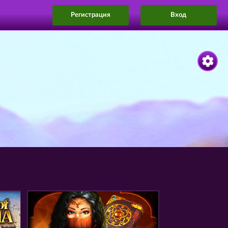
Регистрация
Вход