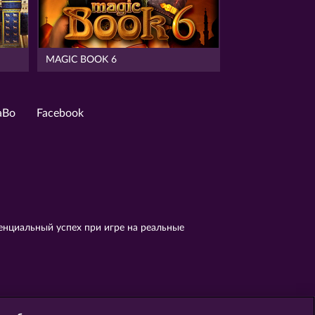
MAGIC BOOK 6
аВо
Facebook
енциальный успех при игре на реальные