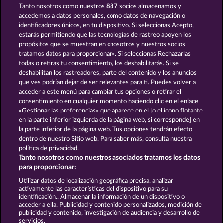
Tanto nosotros como nuestros
887
socios almacenamos y
40 THIEVES
MAGIC BOOK 6
accedemos a datos personales, como datos de navegación o
identificadores únicos, en tu dispositivo. Si seleccionas Acepto,
estarás permitiendo que las tecnologías de rastreo apoyen los
propósitos que se muestran en «nosotros y nuestros socios
tratamos datos para proporcionar». Si seleccionas Rechazarlas
todas o retiras tu consentimiento, los deshabilitarás. Si se
deshabilitan los rastreadores, parte del contenido y los anuncios
que ves podrían dejar de ser relevantes para ti. Puedes volver a
MAGIC BOOK
GATES OF PERSIA
acceder a este menú para cambiar tus opciones o retirar el
consentimiento en cualquier momento haciendo clic en el enlace
«Gestionar las preferencias» que aparece en el [o el ícono flotante
en la parte inferior izquierda de la página web, si corresponde] en
Términos y condiciones
la parte inferior de la página web. Tus opciones tendrán efecto
dentro de nuestro Sitio web. Para saber más, consulta nuestra
Declaración de privacidad
Aviso Legal
política de privacidad.
Tanto nosotros como nuestros asociados tratamos los datos
Empresa
FAQ
Facebook
para proporcionar:
Utilizar datos de localización geográfica precisa. analizar
Enviar solicitud de desistimiento
activamente las características del dispositivo para su
identificación.. Almacenar la información de un dispositivo o
acceder a ella. Publicidad y contenido personalizados, medición de
publicidad y contenido, investigación de audiencia y desarrollo de
servicios.