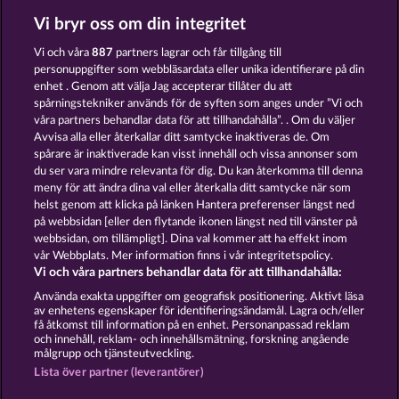
Vi bryr oss om din integritet
ATLANTIC WILDS
NIGHT WOLVES
Vi och våra
887
partners lagrar och får tillgång till
personuppgifter som webbläsardata eller unika identifierare på din
enhet . Genom att välja Jag accepterar tillåter du att
spårningstekniker används för de syften som anges under ”Vi och
våra partners behandlar data för att tillhandahålla”. . Om du väljer
Avvisa alla eller återkallar ditt samtycke inaktiveras de. Om
spårare är inaktiverade kan visst innehåll och vissa annonser som
KING OF THE JUNGLE
WILD RAPA NUI
du ser vara mindre relevanta för dig. Du kan återkomma till denna
meny för att ändra dina val eller återkalla ditt samtycke när som
helst genom att klicka på länken Hantera preferenser längst ned
Användarvillkor
Sekretesspolicy
Avtryck
på webbsidan [eller den flytande ikonen längst ned till vänster på
webbsidan, om tillämpligt]. Dina val kommer att ha effekt inom
vår Webbplats. Mer information finns i vår integritetspolicy.
Om Företaget
FAQ
Facebook
Vi och våra partners behandlar data för att tillhandahålla:
Skicka in en begäran om att ångra köpet
Använda exakta uppgifter om geografisk positionering. Aktivt läsa
av enhetens egenskaper för identifieringsändamål. Lagra och/eller
få åtkomst till information på en enhet. Personanpassad reklam
och innehåll, reklam- och innehållsmätning, forskning angående
målgrupp och tjänsteutveckling.
Lista över partner (leverantörer)