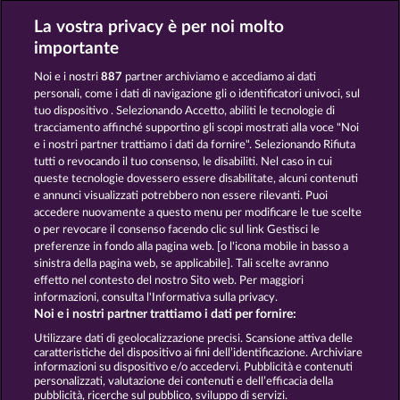
La vostra privacy è per noi molto
KING OF THE JUNGLE
BEAUTIFUL NATURE
importante
Noi e i nostri
887
partner archiviamo e accediamo ai dati
personali, come i dati di navigazione gli o identificatori univoci, sul
tuo dispositivo . Selezionando Accetto, abiliti le tecnologie di
tracciamento affinché supportino gli scopi mostrati alla voce "Noi
e i nostri partner trattiamo i dati da fornire". Selezionando Rifiuta
NIGHT WOLVES
CUTIE CAT
tutti o revocando il tuo consenso, le disabiliti. Nel caso in cui
queste tecnologie dovessero essere disabilitate, alcuni contenuti
e annunci visualizzati potrebbero non essere rilevanti. Puoi
accedere nuovamente a questo menu per modificare le tue scelte
Termini e condizioni
o per revocare il consenso facendo clic sul link Gestisci le
preferenze in fondo alla pagina web. [o l'icona mobile in basso a
Informativa sulla privacy
Note legali
sinistra della pagina web, se applicabile]. Tali scelte avranno
effetto nel contesto del nostro Sito web. Per maggiori
Società
FAQ
Facebook
informazioni, consulta l'Informativa sulla privacy.
Noi e i nostri partner trattiamo i dati per fornire:
Invia richiesta di recesso
Utilizzare dati di geolocalizzazione precisi. Scansione attiva delle
caratteristiche del dispositivo ai fini dell’identificazione. Archiviare
informazioni su dispositivo e/o accedervi. Pubblicità e contenuti
personalizzati, valutazione dei contenuti e dell’efficacia della
pubblicità, ricerche sul pubblico, sviluppo di servizi.