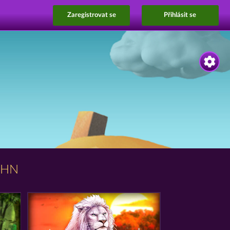
Zaregistrovat se
Přihlásit se
UHN