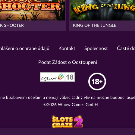
K SHOOTER
KING OF THE JUNGLE
hlášení o ochraně údajů
Kontakt
Společnost
Časté d
Podat Žádost o Odstoupení
adně k zábavním účelům a nemají vůbec žádný vliv na možné budoucí úspě
©2026 Whow Games GmbH