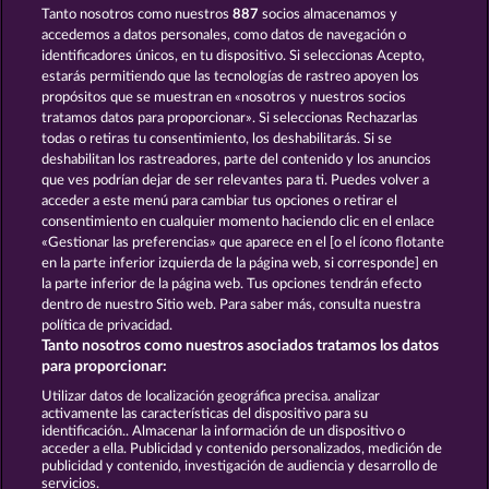
Tanto nosotros como nuestros
887
socios almacenamos y
KING OF THE JUNGLE
DUCK SHOOTER
accedemos a datos personales, como datos de navegación o
identificadores únicos, en tu dispositivo. Si seleccionas Acepto,
estarás permitiendo que las tecnologías de rastreo apoyen los
propósitos que se muestran en «nosotros y nuestros socios
tratamos datos para proporcionar». Si seleccionas Rechazarlas
todas o retiras tu consentimiento, los deshabilitarás. Si se
deshabilitan los rastreadores, parte del contenido y los anuncios
que ves podrían dejar de ser relevantes para ti. Puedes volver a
BEAUTIFUL NATURE
ATLANTIC WILDS
acceder a este menú para cambiar tus opciones o retirar el
consentimiento en cualquier momento haciendo clic en el enlace
«Gestionar las preferencias» que aparece en el [o el ícono flotante
en la parte inferior izquierda de la página web, si corresponde] en
Términos y condiciones
la parte inferior de la página web. Tus opciones tendrán efecto
dentro de nuestro Sitio web. Para saber más, consulta nuestra
Declaración de privacidad
Aviso Legal
política de privacidad.
Tanto nosotros como nuestros asociados tratamos los datos
Empresa
FAQ
Facebook
para proporcionar:
Utilizar datos de localización geográfica precisa. analizar
Enviar solicitud de desistimiento
activamente las características del dispositivo para su
identificación.. Almacenar la información de un dispositivo o
acceder a ella. Publicidad y contenido personalizados, medición de
publicidad y contenido, investigación de audiencia y desarrollo de
servicios.